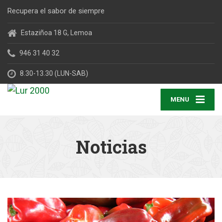
Recupera el sabor de siempre
Estaziñoa 18 G, Lemoa
946 31 40 32
8.30-13.30 (LUN-SAB)
MENU
Noticias