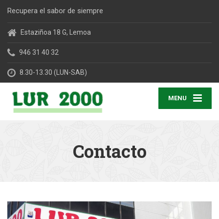
Recupera el sabor de siempre
Estaziñoa 18 G, Lemoa
946 31 40 32
8.30-13.30 (LUN-SAB)
MENU
Contacto