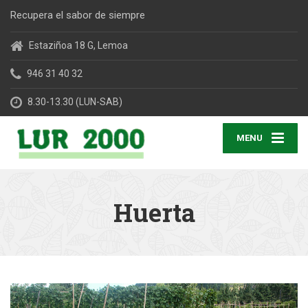
Recupera el sabor de siempre
Estaziñoa 18 G, Lemoa
946 31 40 32
8.30-13.30 (LUN-SAB)
MENU
Huerta