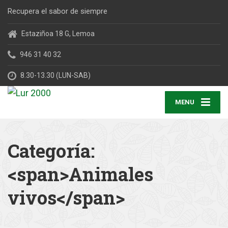
Recupera el sabor de siempre
Estaziñoa 18 G, Lemoa
946 31 40 32
8.30-13.30 (LUN-SAB)
MENU
Categoría:
<span>Animales
vivos</span>