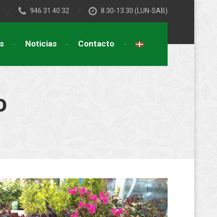
946 31 40 32
8.30-13.30 (LUN-SAB)
s
Noticias
Contacto
o