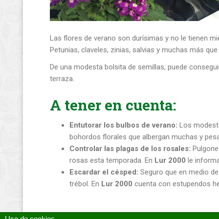
Las flores de verano son durísimas y no le tienen mi
Petunias, claveles, zinias, salvias y muchas más qu
De una modesta bolsita de semillas, puede conseguir
terraza.
A tener en cuenta:
Entutorar los bulbos de verano:
Los modestos
bohordos florales que albergan muchas y pesad
Controlar las plagas de los rosales:
Pulgones
rosas esta temporada. En
Lur 2000
le inform
Escardar el césped:
Seguro que en medio de 
trébol. En
Lur 2000
cuenta con estupendos herb
Uso de cookies