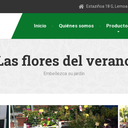
Estaziñoa 18 G, Lemoa
Inicio
Quiénes somos
Producto
Las flores del veran
Embellezca su jardín