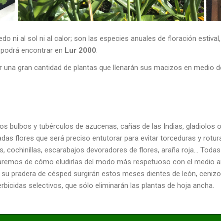
edo ni al sol ni al calor; son las especies anuales de floración esti
e podrá encontrar en
Lur 2000
.
 una gran cantidad de plantas que llenarán sus macizos en medio de
 bulbos y tubérculos de azucenas, cañas de las Indias, gladiolos o
as flores que será preciso entutorar para evitar torceduras y rotur
, cochinillas, escarabajos devoradores de flores, araña roja… Tod
aremos de cómo eludirlas del modo más respetuoso con el medio am
su pradera de césped surgirán estos meses dientes de león, cenizo
icidas selectivos, que sólo eliminarán las plantas de hoja ancha.