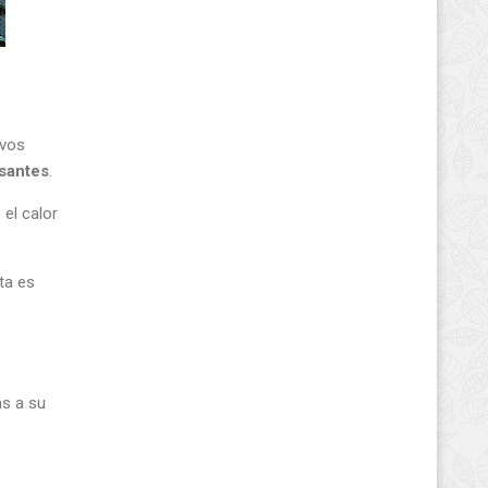
evos
santes
.
 el calor
ta es
as a su