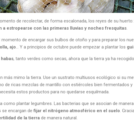
 momento de recolectar, de forma escalonada, los reyes de su huerto:
n a estropearse con las primeras lluvias y noches fresquitas
.
el momento de encargar sus bulbos de otoño y para preparar los nu
lla, ajo
… Y a principios de octubre puede empezar a plantar los
gui
s
habas
, tanto verdes como secas, ahora que la tierra ya ha recogido
n más mimo la tierra. Use un sustrato multiusos ecológico si su me
cho de ricas mezclas de mantillo con estiércoles bien fermentados y
 necesita estos productos para no quedarse esquilmada.
 nada como plantar legumbres. Las bacterias que se asocian de manera
es se encargan de
fijar el nitrógeno atmosférico en el suelo
. Graci
rtilidad de la tierra
de manera natural.