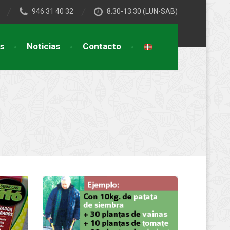
946 31 40 32
8.30-13.30 (LUN-SAB)
s
Noticias
Contacto