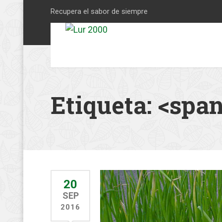
Recupera el sabor de siempre
Etiqueta: <spa
20
SEP
2016