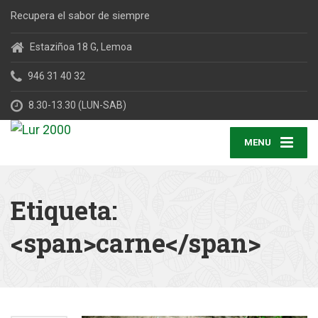
Recupera el sabor de siempre
Estaziñoa 18 G, Lemoa
946 31 40 32
8.30-13.30 (LUN-SAB)
MENU
Etiqueta:
<span>carne</span>