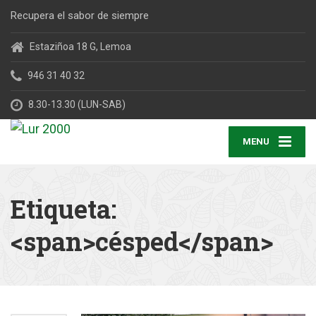
Recupera el sabor de siempre
Estaziñoa 18 G, Lemoa
946 31 40 32
8.30-13.30 (LUN-SAB)
MENU
Etiqueta:
<span>césped</span>