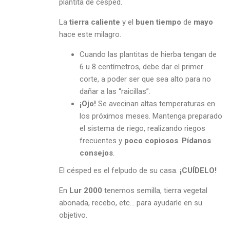
plantita de césped.
La
tierra caliente
y el
buen tiempo
de
mayo
hace este milagro.
Cuando las plantitas de hierba tengan de
6 u 8 centímetros, debe dar el primer
corte, a poder ser que sea alto para no
dañar a las “raicillas”.
¡Ojo!
Se avecinan altas temperaturas en
los próximos meses. Mantenga preparado
el sistema de riego, realizando riegos
frecuentes y
poco copiosos
.
Pídanos
consejos
.
El césped es el felpudo de su casa.
¡CUÍ
DELO!
En
Lur 2000
tenemos semilla, tierra vegetal
abonada, recebo, etc… para ayudarle en su
objetivo.