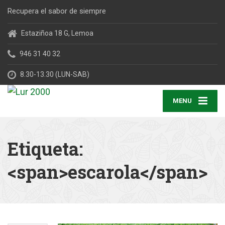
Recupera el sabor de siempre
Estaziñoa 18 G, Lemoa
946 31 40 32
8.30-13.30 (LUN-SAB)
MENU
Etiqueta:
<span>escarola</span>