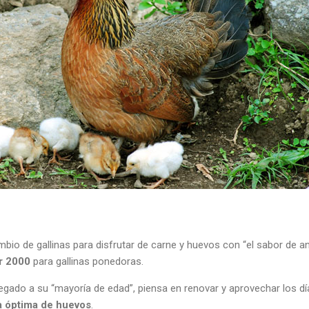
mbio de gallinas para disfrutar de carne y huevos con “el sabor de a
r 2000
para gallinas ponedoras.
llegado a su “mayoría de edad”, piensa en renovar y aprovechar los dí
a óptima de huevos
.