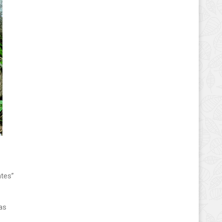
ntes”
as