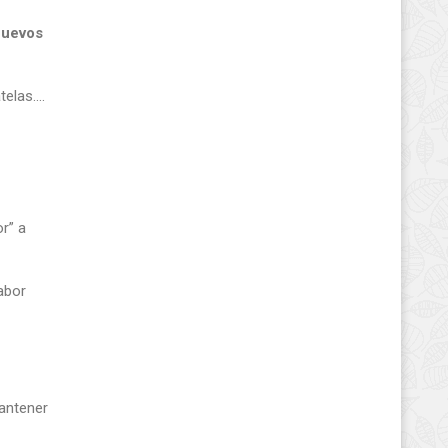
huevos
telas….
r” a
sabor
mantener