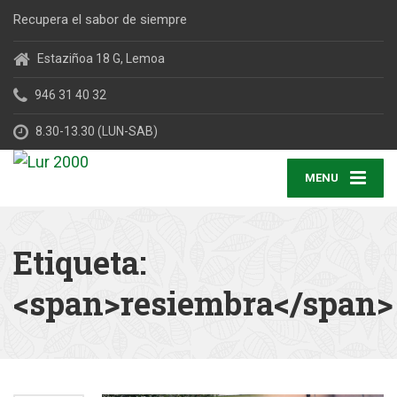
Recupera el sabor de siempre
Estaziñoa 18 G, Lemoa
946 31 40 32
8.30-13.30 (LUN-SAB)
MENU
Etiqueta:
<span>resiembra</span>