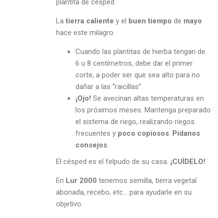
plantita de césped.
La
tierra caliente
y el
buen tiempo
de
mayo
hace este milagro.
Cuando las plantitas de hierba tengan de
6 u 8 centímetros, debe dar el primer
corte, a poder ser que sea alto para no
dañar a las “raicillas”.
¡Ojo!
Se avecinan altas temperaturas en
los próximos meses. Mantenga preparado
el sistema de riego, realizando riegos
frecuentes y
poco copiosos
.
Pídanos
consejos
.
El césped es el felpudo de su casa.
¡CUÍ
DELO!
En
Lur 2000
tenemos semilla, tierra vegetal
abonada, recebo, etc… para ayudarle en su
objetivo.