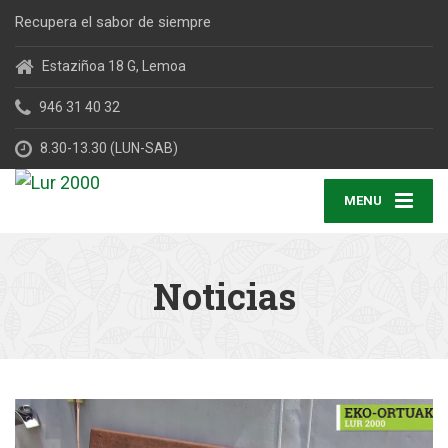
Recupera el sabor de siempre
Estaziñoa 18 G, Lemoa
946 31 40 32
8.30-13.30 (LUN-SAB)
MENU
Noticias