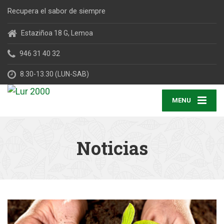
Recupera el sabor de siempre
Estaziñoa 18 G, Lemoa
946 31 40 32
8.30-13.30 (LUN-SAB)
MENU
Noticias