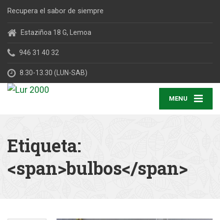
Recupera el sabor de siempre
Estaziñoa 18 G, Lemoa
946 31 40 32
8.30-13.30 (LUN-SAB)
MENU
Etiqueta:
<span>bulbos</span>