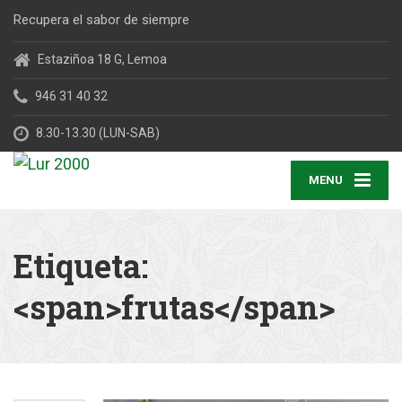
Recupera el sabor de siempre
Estaziñoa 18 G, Lemoa
946 31 40 32
8.30-13.30 (LUN-SAB)
MENU
Etiqueta:
<span>frutas</span>