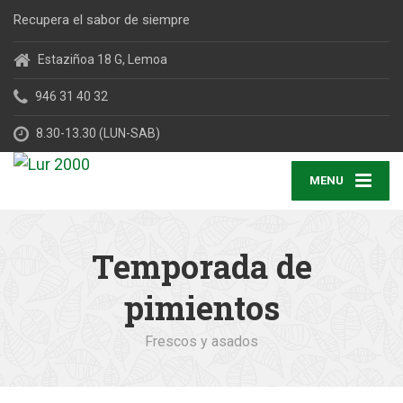
Recupera el sabor de siempre
Estaziñoa 18 G, Lemoa
946 31 40 32
8.30-13.30 (LUN-SAB)
MENU
Temporada de
pimientos
Frescos y asados